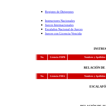
Registro de Dirigentes
Instructores Nacionales
Jueces Internacionales
Escalafon Nacional de Jueces
Jueces con Licencia Vencida
INSTRU
No.
Licencia FDPB
Nombres y Apellidos
RELACIÓN DE
No.
Licencia FIBA
Nombres y Apellidos
ESCALAFÓ